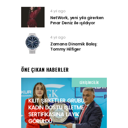
4 yıl ago
NetWork, yeni yıla girerken
Pınar Deniz ile ışıldıyor
4 yıl ago
Zamana Dinamik Bakış:
Tommy Hilfiger
ÖNE ÇIKAN HABERLER
GIRIŞIMCILIK
KİLİT ŞİRKETLER GRUBU,
KADIN DOSTU İŞLETME
SERTİFİKASINA LAYIK
GÖRÜLDÜ