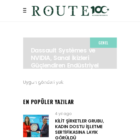
GENEL
Dassault Systèmes ve
NVIDIA, Sanal İkizleri
Güçlendiren Endüstriyel
Yapay Zeka Platformu
İçin Güçlerini
Uygun gönderi yok
Birleştiriyor
6 AY AGO
EN POPÜLER YAZILAR
4 yıl ago
KİLİT ŞİRKETLER GRUBU,
KADIN DOSTU İŞLETME
SERTİFİKASINA LAYIK
GÖRÜLDÜ