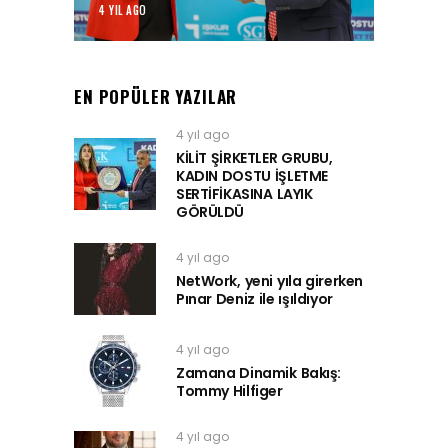
4 YIL AGO
EN POPÜLER YAZILAR
4 yıl ago
KİLİT ŞİRKETLER GRUBU,
KADIN DOSTU İŞLETME
SERTİFİKASINA LAYIK
GÖRÜLDÜ
4 yıl ago
NetWork, yeni yıla girerken
Pınar Deniz ile ışıldıyor
4 yıl ago
Zamana Dinamik Bakış:
Tommy Hilfiger
4 yıl ago