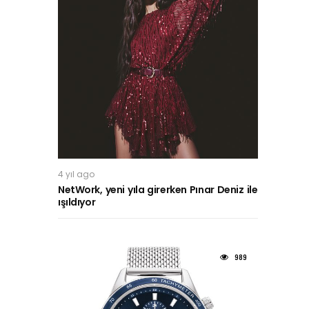
4 yıl ago
NetWork, yeni yıla girerken Pınar Deniz ile
ışıldıyor
989