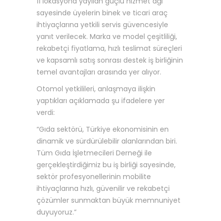
11 lokasyona yayılan güçlü hizmet ağı
sayesinde üyelerin binek ve ticari araç
ihtiyaçlarına yetkili servis güvencesiyle
yanıt verilecek. Marka ve model çeşitliliği,
rekabetçi fiyatlama, hızlı teslimat süreçleri
ve kapsamlı satış sonrası destek iş birliğinin
temel avantajları arasında yer alıyor.
Otomol yetkilileri, anlaşmaya ilişkin
yaptıkları açıklamada şu ifadelere yer
verdi:
“Gıda sektörü, Türkiye ekonomisinin en
dinamik ve sürdürülebilir alanlarından biri.
Tüm Gıda İşletmecileri Derneği ile
gerçekleştirdiğimiz bu iş birliği sayesinde,
sektör profesyonellerinin mobilite
ihtiyaçlarına hızlı, güvenilir ve rekabetçi
çözümler sunmaktan büyük memnuniyet
duyuyoruz.”