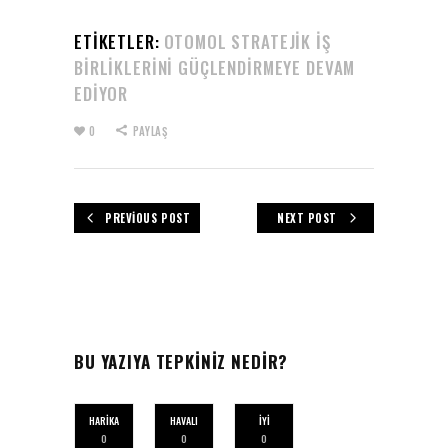
ETIKETLER:
OTOMOL STRATEJIK İŞ
BIRLIKLERINI GÜÇLENDIRMEYE DEVAM
EDIYOR
0
PAYLAŞ
PREVIOUS POST
NEXT POST
BU YAZIYA TEPKİNİZ NEDİR?
HARIKA
HAVALI
İYI
0
0
0