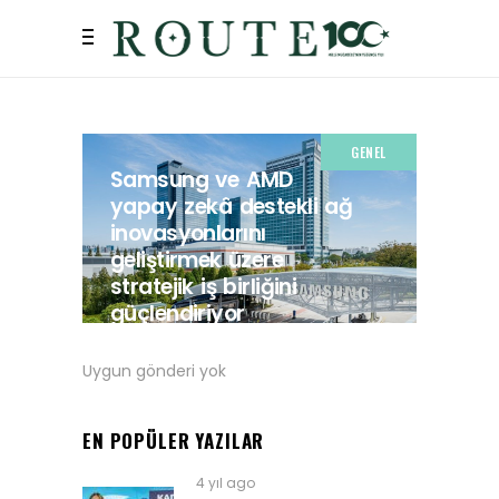
GENEL
Samsung ve AMD
yapay zekâ destekli ağ
inovasyonlarını
geliştirmek üzere
stratejik iş birliğini
güçlendiriyor
5 AY AGO
Uygun gönderi yok
EN POPÜLER YAZILAR
4 yıl ago