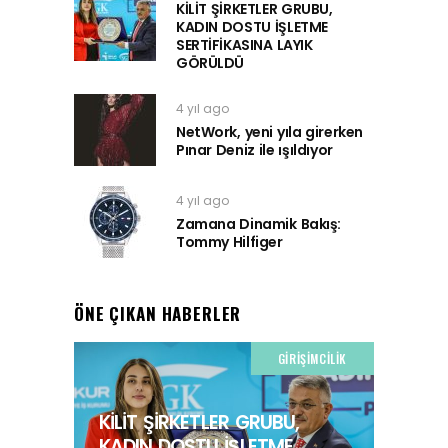
KİLİT ŞİRKETLER GRUBU,
KADIN DOSTU İŞLETME
SERTİFİKASINA LAYIK
GÖRÜLDÜ
4 yıl ago
NetWork, yeni yıla girerken
Pınar Deniz ile ışıldıyor
4 yıl ago
Zamana Dinamik Bakış:
Tommy Hilfiger
ÖNE ÇIKAN HABERLER
GIRIŞIMCILIK
KİLİT ŞİRKETLER GRUBU,
KADIN DOSTU İŞLETME