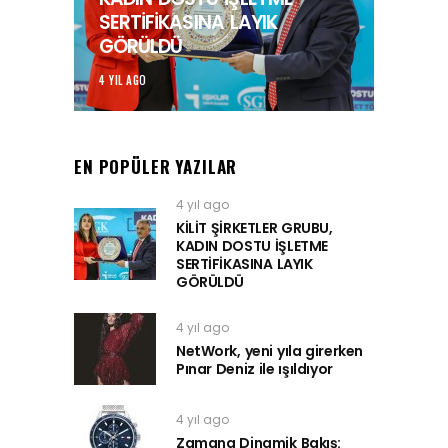
SERTİFİKASINA LAYIK
GÖRÜLDÜ
4 YIL AGO
EN POPÜLER YAZILAR
4 yıl ago
KİLİT ŞİRKETLER GRUBU,
KADIN DOSTU İŞLETME
SERTİFİKASINA LAYIK
GÖRÜLDÜ
4 yıl ago
NetWork, yeni yıla girerken
Pınar Deniz ile ışıldıyor
4 yıl ago
Zamana Dinamik Bakış: