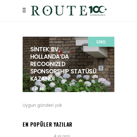
GENEL
SİNTEK BV,
HOLLANDA’DA
RECOGNIZED
SPONSORSHIP STATÜSÜ
KAZANDI
10 AY AGO
Uygun gönderi yok
EN POPÜLER YAZILAR
4 yıl ago