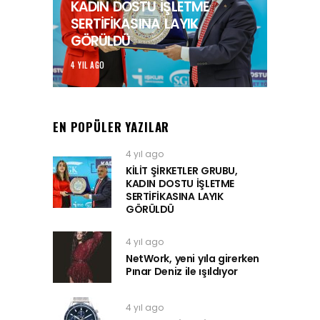
KADIN DOSTU İŞLETME
SERTİFİKASINA LAYIK
GÖRÜLDÜ
4 YIL AGO
EN POPÜLER YAZILAR
4 yıl ago
KİLİT ŞİRKETLER GRUBU,
KADIN DOSTU İŞLETME
SERTİFİKASINA LAYIK
GÖRÜLDÜ
4 yıl ago
NetWork, yeni yıla girerken
Pınar Deniz ile ışıldıyor
4 yıl ago