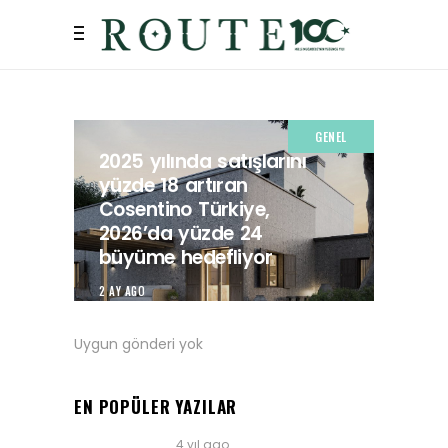
GENEL
2025 yılında satışlarını
yüzde 18 artıran
Cosentino Türkiye,
2026’da yüzde 24
büyüme hedefliyor
2 AY AGO
Uygun gönderi yok
EN POPÜLER YAZILAR
4 yıl ago