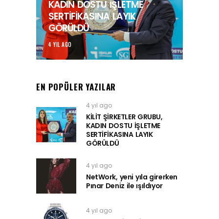
KADIN DOSTU İŞLETME
SERTİFİKASINA LAYIK
GÖRÜLDÜ
4 YIL AGO
EN POPÜLER YAZILAR
4 yıl ago
KİLİT ŞİRKETLER GRUBU,
KADIN DOSTU İŞLETME
SERTİFİKASINA LAYIK
GÖRÜLDÜ
4 yıl ago
NetWork, yeni yıla girerken
Pınar Deniz ile ışıldıyor
4 yıl ago