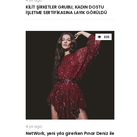
4 yıl ago
KİLİT ŞİRKETLER GRUBU, KADIN DOSTU
İŞLETME SERTİFİKASINA LAYIK GÖRÜLDÜ
935
4 yıl ago
NetWork, yeni yıla girerken Pınar Deniz ile