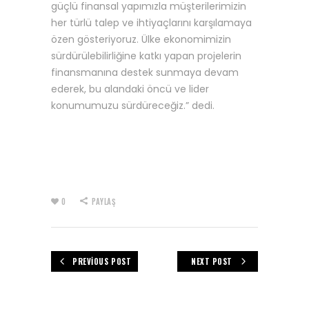
güçlü finansal yapımızla müşterilerimizin
her türlü talep ve ihtiyaçlarını karşılamaya
özen gösteriyoruz. Ülke ekonomimizin
sürdürülebilirliğine katkı yapan projelerin
finansmanına destek sunmaya devam
ederek, bu alandaki öncü ve lider
konumumuzu sürdüreceğiz.” dedi.
0
PAYLAŞ
PREVIOUS POST
NEXT POST