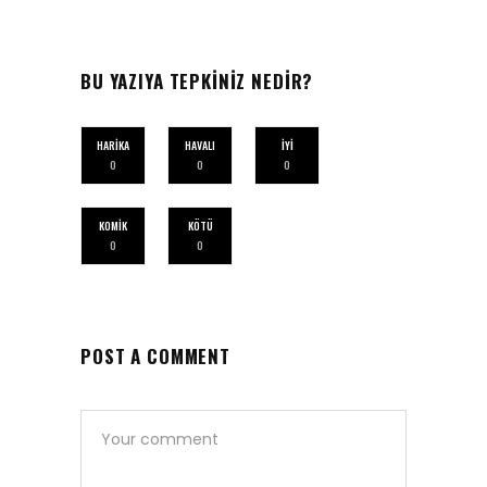
BU YAZIYA TEPKİNİZ NEDİR?
HARIKA
HAVALI
İYI
0
0
0
KOMIK
KÖTÜ
0
0
POST A COMMENT