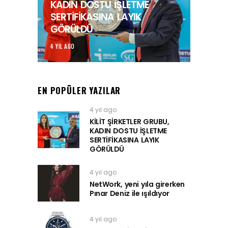
KADIN DOSTU İŞLETME
SERTİFİKASINA LAYIK
GÖRÜLDÜ
4 YIL AGO
EN POPÜLER YAZILAR
4 yıl ago
KİLİT ŞİRKETLER GRUBU,
KADIN DOSTU İŞLETME
SERTİFİKASINA LAYIK
GÖRÜLDÜ
4 yıl ago
NetWork, yeni yıla girerken
Pınar Deniz ile ışıldıyor
4 yıl ago