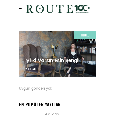
GENEL
İyi ki Varsın Esin Şengil
2 YIL AGO
Uygun gönderi yok
EN POPÜLER YAZILAR
4 yıl ago